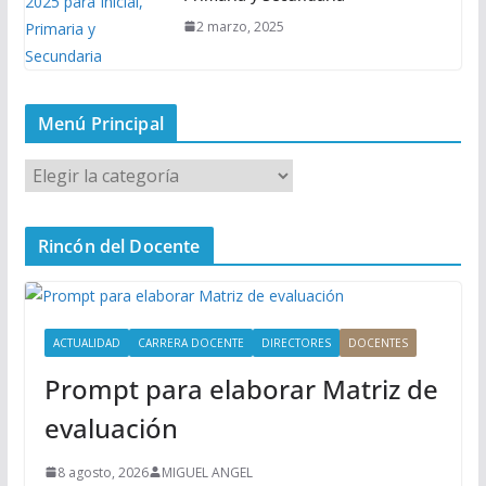
2 marzo, 2025
Menú Principal
M
e
n
Rincón del Docente
ú
P
r
i
ACTUALIDAD
CARRERA DOCENTE
DIRECTORES
DOCENTES
n
Prompt para elaborar Matriz de
c
i
evaluación
p
a
8 agosto, 2026
MIGUEL ANGEL