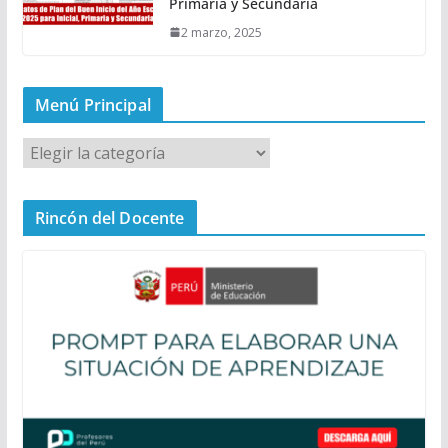
Primaria y Secundaria
2 marzo, 2025
Menú Principal
M
e
n
Rincón del Docente
ú
P
r
i
n
c
i
p
a