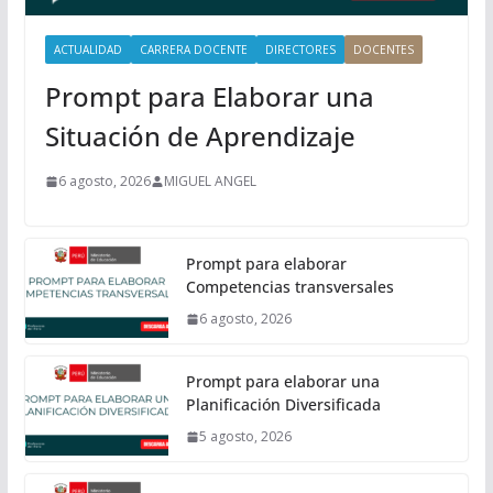
l
ACTUALIDAD
CARRERA DOCENTE
DIRECTORES
DOCENTES
Prompt para Elaborar una
Situación de Aprendizaje
6 agosto, 2026
MIGUEL ANGEL
Prompt para elaborar
Competencias transversales
6 agosto, 2026
Prompt para elaborar una
Planificación Diversificada
5 agosto, 2026