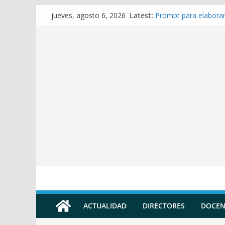
Skip
Latest:
Prompt para elaborar
jueves, agosto 6, 2026
to
Prompt para Elaborar
Prompt para elabora
content
Prompt para elaborar 
Prompt para elaborar
ACTUALIDAD
DIRECTORES
DOCEN