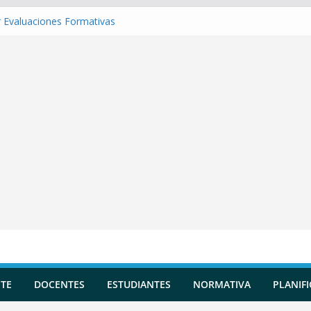
 Evaluaciones Formativas
 una Situación de Aprendizaje
r Competencias transversales
una Planificación Diversificada
 Reportes de Incidencias
TE
DOCENTES
ESTUDIANTES
NORMATIVA
PLANIF