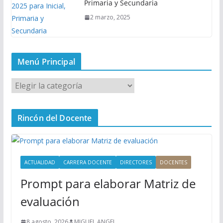
Primaria y Secundaria
2 marzo, 2025
Menú Principal
M
e
n
Rincón del Docente
ú
P
r
i
ACTUALIDAD
CARRERA DOCENTE
DIRECTORES
DOCENTES
n
Prompt para elaborar Matriz de
c
i
evaluación
p
a
8 agosto, 2026
MIGUEL ANGEL