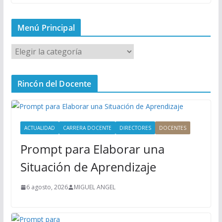
Menú Principal
M
e
n
Rincón del Docente
ú
P
r
i
ACTUALIDAD
CARRERA DOCENTE
DIRECTORES
DOCENTES
n
Prompt para Elaborar una
c
i
Situación de Aprendizaje
p
a
6 agosto, 2026
MIGUEL ANGEL
l