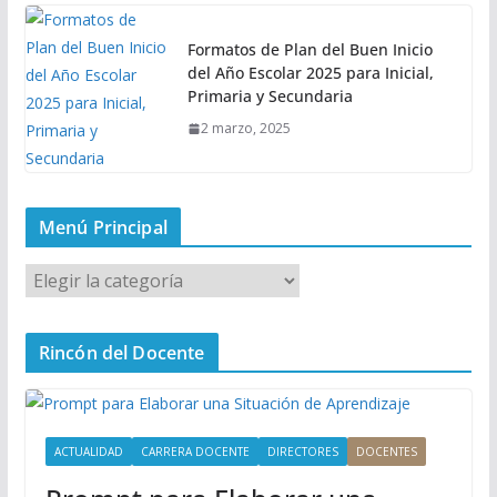
Formatos de Plan del Buen Inicio
del Año Escolar 2025 para Inicial,
Primaria y Secundaria
2 marzo, 2025
Menú Principal
M
e
n
Rincón del Docente
ú
P
r
i
ACTUALIDAD
CARRERA DOCENTE
DIRECTORES
DOCENTES
n