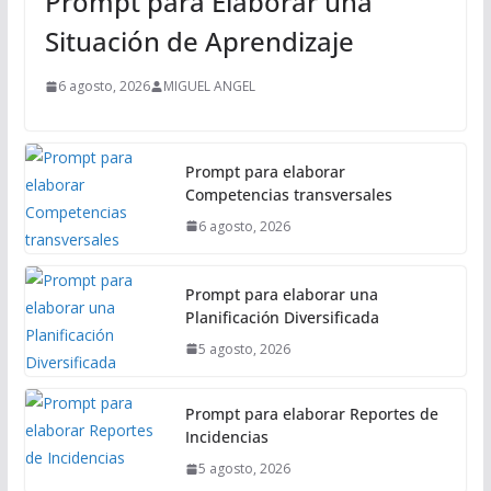
Prompt para Elaborar una
c
i
Situación de Aprendizaje
p
a
6 agosto, 2026
MIGUEL ANGEL
l
Prompt para elaborar
Competencias transversales
6 agosto, 2026
Prompt para elaborar una
Planificación Diversificada
5 agosto, 2026
Prompt para elaborar Reportes de
Incidencias
5 agosto, 2026