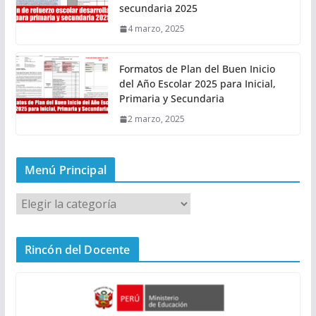
secundaria 2025
4 marzo, 2025
Formatos de Plan del Buen Inicio
del Año Escolar 2025 para Inicial,
Primaria y Secundaria
2 marzo, 2025
Menú Principal
M
e
n
Rincón del Docente
ú
P
r
i