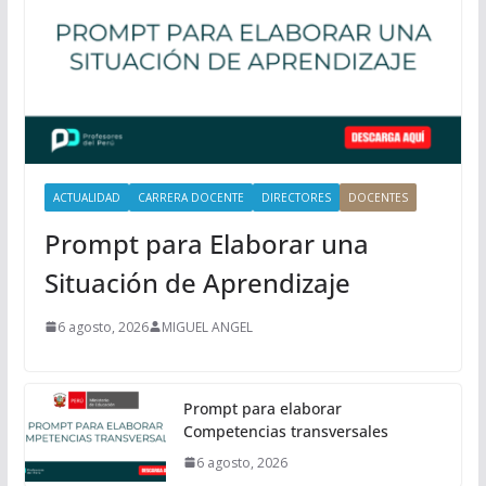
n
c
i
p
a
l
ACTUALIDAD
CARRERA DOCENTE
DIRECTORES
DOCENTES
Prompt para Elaborar una
Situación de Aprendizaje
6 agosto, 2026
MIGUEL ANGEL
Prompt para elaborar
Competencias transversales
6 agosto, 2026