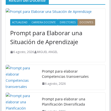
Rincón del Docente
ú
P
r
i
ACTUALIDAD
CARRERA DOCENTE
DIRECTORES
DOCENTES
n
Prompt para Elaborar una
c
i
Situación de Aprendizaje
p
a
6 agosto, 2026
MIGUEL ANGEL
l
Prompt para elaborar
Competencias transversales
6 agosto, 2026
Prompt para elaborar una
Planificación Diversificada