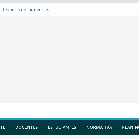
 Reportes de Incidencias
 Evaluaciones Formativas
 una Situación de Aprendizaje
r Competencias transversales
una Planificación Diversificada
TE
DOCENTES
ESTUDIANTES
NORMATIVA
PLANIF