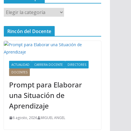
M
e
n
Rincón del Docente
ú
P
r
i
n
ACTUALIDAD
CARRERA DOCENTE
DIRECTORES
c
DOCENTES
i
Prompt para Elaborar
p
a
una Situación de
l
Aprendizaje
6 agosto, 2026
MIGUEL ANGEL