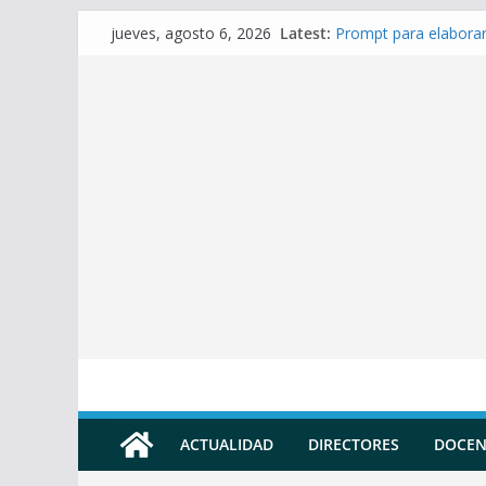
Skip
Latest:
Prompt para elaborar
jueves, agosto 6, 2026
to
Prompt para elaborar
Prompt para Elaborar
content
Prompt para elabora
Prompt para elaborar 
ACTUALIDAD
DIRECTORES
DOCEN