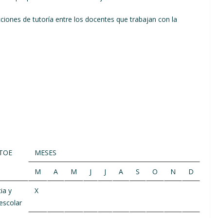
nes de tutoría entre los docentes que trabajan con la
 TOE
MESES
M
A
M
J
J
A
S
O
N
D
ia y
X
 escolar