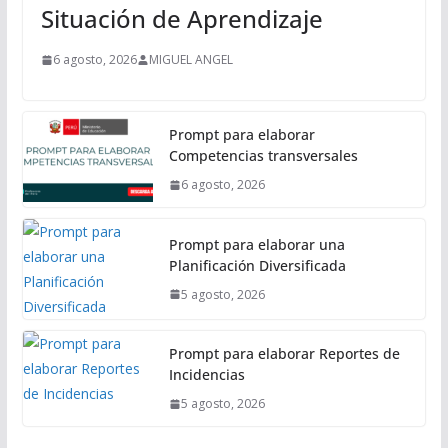
i
Situación de Aprendizaje
p
a
6 agosto, 2026
MIGUEL ANGEL
l
Prompt para elaborar
Competencias transversales
6 agosto, 2026
Prompt para elaborar una
Planificación Diversificada
5 agosto, 2026
Prompt para elaborar Reportes de
Incidencias
5 agosto, 2026