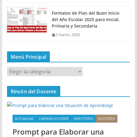
Formatos de Plan del Buen Inicio
del Año Escolar 2025 para Inicial,
Primaria y Secundaria
2 marzo, 2025
Menú Principal
M
e
n
Rincón del Docente
ú
P
r
i
ACTUALIDAD
CARRERA DOCENTE
DIRECTORES
DOCENTES
n
Prompt para Elaborar una
c