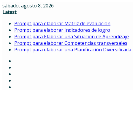
Skip
sábado, agosto 8, 2026
to
Latest:
content
Prompt para elaborar Matriz de evaluación
Prompt para elaborar Indicadores de logro
Prompt para Elaborar una Situación de Aprendizaje
Prompt para elaborar Competencias transversales
Prompt para elaborar una Planificación Diversificada