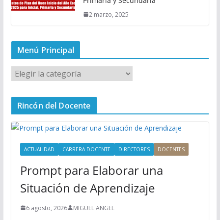
Primaria y Secundaria
2 marzo, 2025
Menú Principal
M
e
n
Rincón del Docente
ú
P
r
i
ACTUALIDAD
CARRERA DOCENTE
DIRECTORES
DOCENTES
n
Prompt para Elaborar una
c
i
Situación de Aprendizaje
p
a
6 agosto, 2026
MIGUEL ANGEL
l