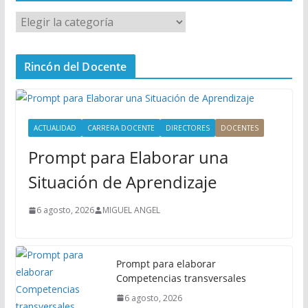
M
e
n
Rincón del Docente
ú
P
r
i
ACTUALIDAD
CARRERA DOCENTE
DIRECTORES
DOCENTES
n
Prompt para Elaborar una
c
i
Situación de Aprendizaje
p
a
6 agosto, 2026
MIGUEL ANGEL
l
Prompt para elaborar
Competencias transversales
6 agosto, 2026