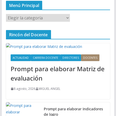
Menú Principal
M
e
n
Rincón del Docente
ú
P
r
i
ACTUALIDAD
CARRERA DOCENTE
DIRECTORES
DOCENTES
n
Prompt para elaborar Matriz de
c
i
evaluación
p
a
8 agosto, 2026
MIGUEL ANGEL
l
Prompt para elaborar Indicadores
de logro