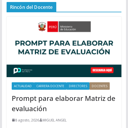
n
Rincón del Docente
ú
P
r
i
n
c
i
p
a
l
ACTUALIDAD
CARRERA DOCENTE
DIRECTORES
DOCENTES
Prompt para elaborar Matriz de
evaluación
8 agosto, 2026
MIGUEL ANGEL