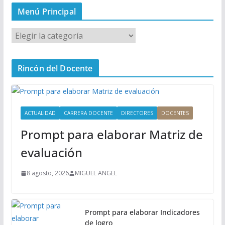
Menú Principal
M
e
n
Rincón del Docente
ú
P
r
i
ACTUALIDAD
CARRERA DOCENTE
DIRECTORES
DOCENTES
n
Prompt para elaborar Matriz de
c
i
evaluación
p
a
8 agosto, 2026
MIGUEL ANGEL
l
Prompt para elaborar Indicadores
de logro