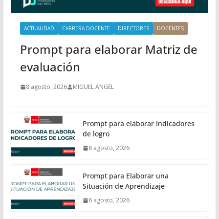
l
ACTUALIDAD
CARRERA DOCENTE
DIRECTORES
DOCENTES
Prompt para elaborar Matriz de
evaluación
8 agosto, 2026
MIGUEL ANGEL
Prompt para elaborar Indicadores
de logro
8 agosto, 2026
Prompt para Elaborar una
Situación de Aprendizaje
6 agosto, 2026