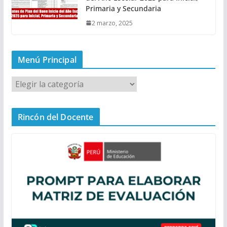
Primaria y Secundaria
2 marzo, 2025
Menú Principal
M
e
n
Rincón del Docente
ú
P
r
i
n
c
i
p
a