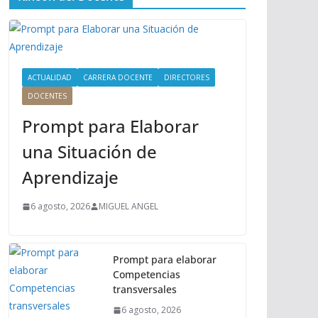
ú
P
r
i
n
ACTUALIDAD
CARRERA DOCENTE
DIRECTORES
c
DOCENTES
i
Prompt para Elaborar
p
a
una Situación de
l
Aprendizaje
6 agosto, 2026
MIGUEL ANGEL
Prompt para elaborar
Competencias
transversales
6 agosto, 2026