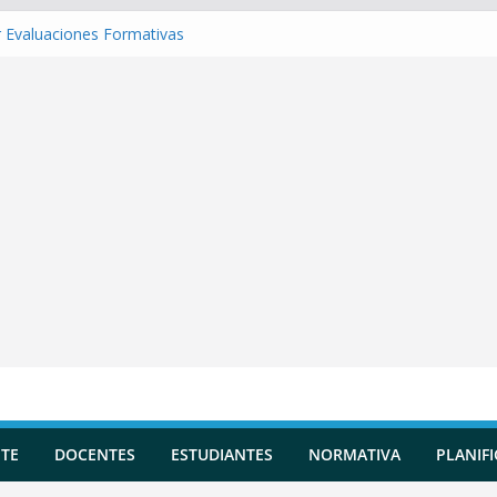
 Evaluaciones Formativas
 una Situación de Aprendizaje
r Competencias transversales
una Planificación Diversificada
 Reportes de Incidencias
TE
DOCENTES
ESTUDIANTES
NORMATIVA
PLANIF