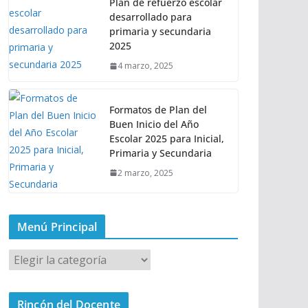
Plan de refuerzo escolar
desarrollado para
primaria y secundaria
2025
4 marzo, 2025
Formatos de Plan del
Buen Inicio del Año
Escolar 2025 para Inicial,
Primaria y Secundaria
2 marzo, 2025
Menú Principal
M
e
n
Rincón del Docente