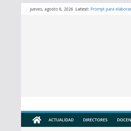
Skip
Latest:
Prompt para elaborar
jueves, agosto 6, 2026
to
Prompt para Elaborar
Prompt para elabora
content
Prompt para elaborar 
Prompt para elaborar
ACTUALIDAD
DIRECTORES
DOCEN