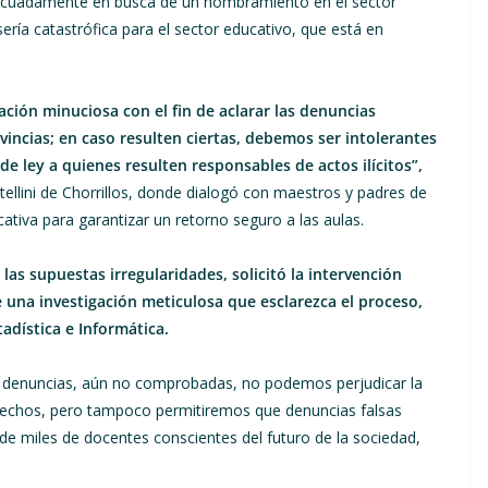
decuadamente en busca de un nombramiento en el sector
ería catastrófica para el sector educativo, que está en
ación minuciosa con el fin de aclarar las denuncias
vincias; en caso resulten ciertas, debemos ser intolerantes
de ley a quienes resulten responsables de actos ilícitos”,
tellini de Chorrillos, donde dialogó con maestros y padres de
ucativa para garantizar un retorno seguro a las aulas.
las supuestas irregularidades, solicitó la intervención
e una investigación meticulosa que esclarezca el proceso,
adística e Informática.
denuncias, aún no comprobadas, no podemos perjudicar la
hechos, pero tampoco permitiremos que denuncias falsas
 de miles de docentes conscientes del futuro de la sociedad,