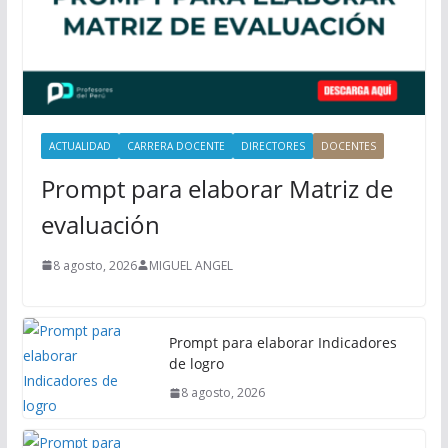
c
i
p
a
l
ACTUALIDAD
CARRERA DOCENTE
DIRECTORES
DOCENTES
Prompt para elaborar Matriz de
evaluación
8 agosto, 2026
MIGUEL ANGEL
Prompt para elaborar Indicadores
de logro
8 agosto, 2026