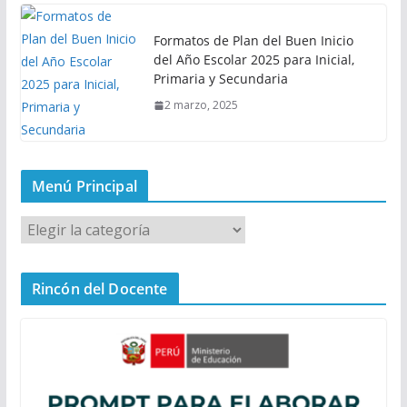
Formatos de Plan del Buen Inicio
del Año Escolar 2025 para Inicial,
Primaria y Secundaria
2 marzo, 2025
Menú Principal
M
e
n
Rincón del Docente
ú
P
r
i
n