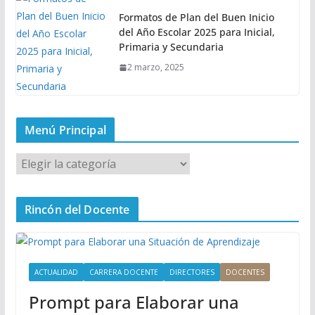
Formatos de Plan del Buen Inicio
del Año Escolar 2025 para Inicial,
Primaria y Secundaria
2 marzo, 2025
Menú Principal
M
e
n
Rincón del Docente
ú
P
r
i
ACTUALIDAD
CARRERA DOCENTE
DIRECTORES
DOCENTES
n
Prompt para Elaborar una
c