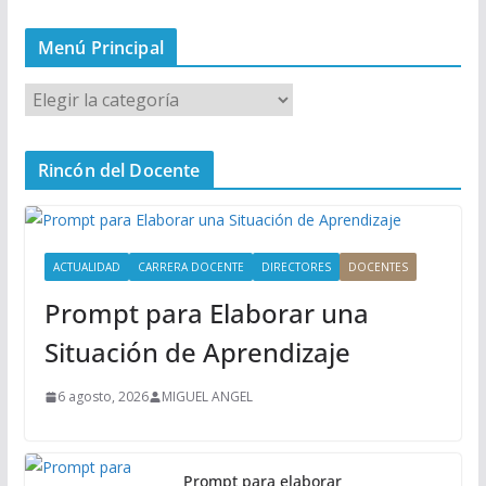
Menú Principal
M
e
n
Rincón del Docente
ú
P
r
i
ACTUALIDAD
CARRERA DOCENTE
DIRECTORES
DOCENTES
n
Prompt para Elaborar una
c
i
Situación de Aprendizaje
p
a
6 agosto, 2026
MIGUEL ANGEL
l
Prompt para elaborar