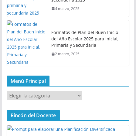
4 marzo, 2025
Formatos de Plan del Buen Inicio
del Año Escolar 2025 para Inicial,
Primaria y Secundaria
2 marzo, 2025
Menú Principal
M
e
n
Rincón del Docente
ú
P
r