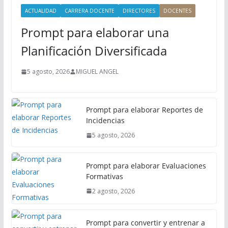
i
ACTUALIDAD
CARRERA DOCENTE
DIRECTORES
DOCENTES
n
Prompt para elaborar una
c
i
Planificación Diversificada
p
a
5 agosto, 2026
MIGUEL ANGEL
l
Prompt para elaborar Reportes de
Incidencias
5 agosto, 2026
Prompt para elaborar Evaluaciones
Formativas
2 agosto, 2026
Prompt para convertir y entrenar a