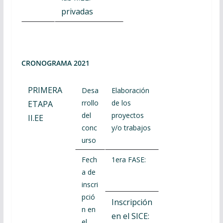
privadas
CRONOGRAMA 2021
PRIMERA
Desa
Elaboración
rrollo
de los
ETAPA
del
proyectos
II.EE
conc
y/o trabajos
urso
Fech
1era FASE:
a de
inscri
pció
Inscripción
n en
en el SICE:
el