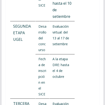
hasta el 10
SICE
de
setiembre
SEGUNDA
Desa
Evaluación
rrollo
virtual: del
ETAPA
del
13 al 17 de
UGEL
conc
setiembre
urso
Fech
A la etapa
a de
DRE: hasta
inscri
el 4 de
pció
octubre
n en
el
SICE
TERCERA
Desa
Evaluación