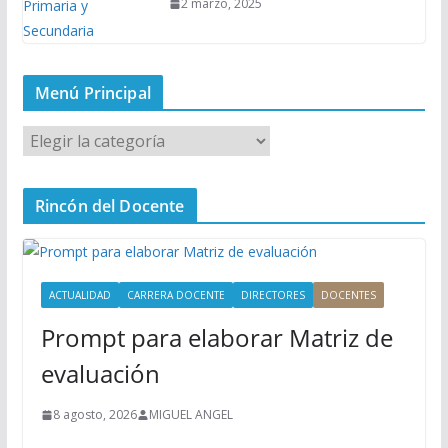
2 marzo, 2025
Menú Principal
M
e
n
Rincón del Docente
ú
P
r
i
ACTUALIDAD
CARRERA DOCENTE
DIRECTORES
DOCENTES
n
Prompt para elaborar Matriz de
c
i
evaluación
p
a
8 agosto, 2026
MIGUEL ANGEL
l