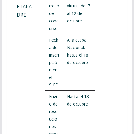
rrollo
virtual: del 7
ETAPA
del
al 12 de
DRE
conc
octubre
urso
Fech
A la etapa
a de
Nacional:
inscri
hasta el 18
pció
de octubre
n en
el
SICE
Enví
Hasta el 18
o de
de octubre
resol
ucio
nes
direc