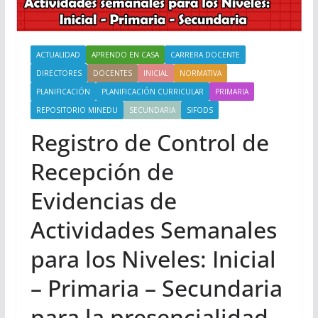
ACTUALIDAD
APRENDO EN CASA
CARRERA DOCENTE
DIRECTORES
DOCENTES
INICIAL
NORMATIVA
PLANIFICACIÓN
PLANIFICACIÓN CURRICULAR
PRIMARIA
REPOSITORIO MINEDU
SECUNDARIA
SIFODS
Registro de Control de
Recepción de
Evidencias de
Actividades Semanales
para los Niveles: Inicial
– Primaria – Secundaria
para la presencialidad