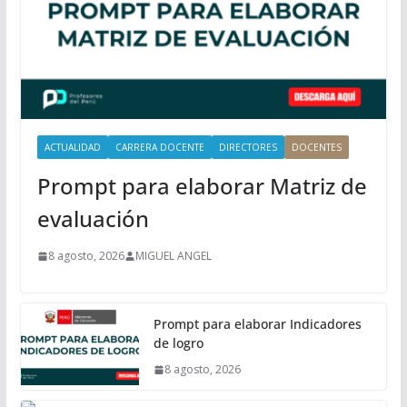
c
i
p
a
l
ACTUALIDAD
CARRERA DOCENTE
DIRECTORES
DOCENTES
Prompt para elaborar Matriz de
evaluación
8 agosto, 2026
MIGUEL ANGEL
Prompt para elaborar Indicadores
de logro
8 agosto, 2026