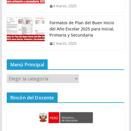
4 marzo, 2025
Formatos de Plan del Buen Inicio
del Año Escolar 2025 para Inicial,
Primaria y Secundaria
2 marzo, 2025
Menú Principal
M
e
n
Rincón del Docente
ú
P
r
i
n