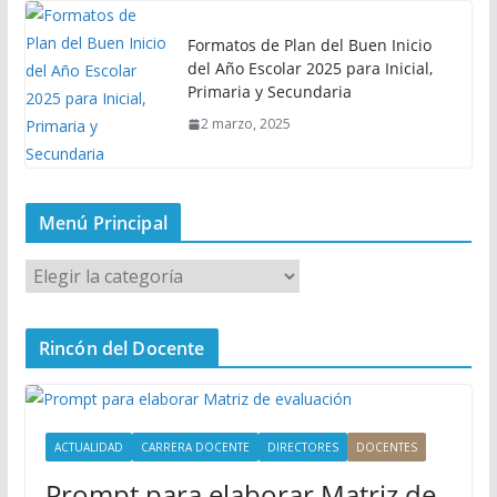
Formatos de Plan del Buen Inicio
del Año Escolar 2025 para Inicial,
Primaria y Secundaria
2 marzo, 2025
Menú Principal
M
e
n
Rincón del Docente
ú
P
r
i
ACTUALIDAD
CARRERA DOCENTE
DIRECTORES
DOCENTES
n
Prompt para elaborar Matriz de
c