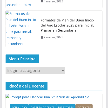
4 marzo, 2025
Formatos de Plan del Buen Inicio
del Año Escolar 2025 para Inicial,
Primaria y Secundaria
2 marzo, 2025
Menú Principal
M
e
n
Rincón del Docente
ú
P
r
i
ACTUALIDAD
CARRERA DOCENTE
DIRECTORES
DOCENTES