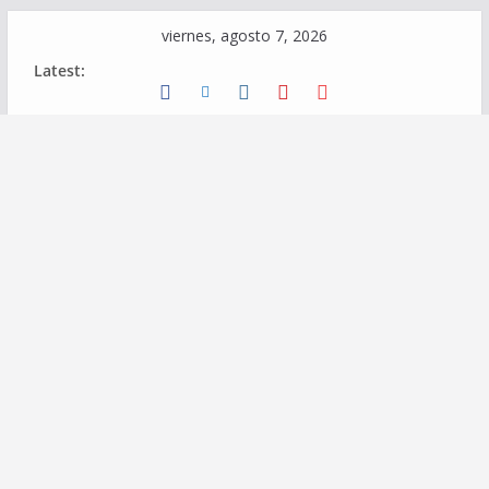
Skip
viernes, agosto 7, 2026
to
Latest:
content