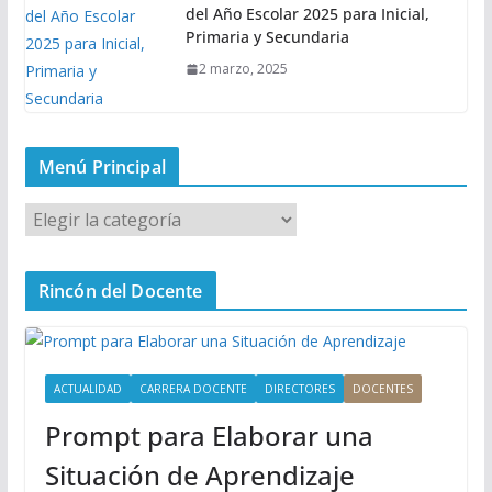
del Año Escolar 2025 para Inicial,
Primaria y Secundaria
2 marzo, 2025
Menú Principal
M
e
n
Rincón del Docente
ú
P
r
i
ACTUALIDAD
CARRERA DOCENTE
DIRECTORES
DOCENTES
n
Prompt para Elaborar una
c
i
Situación de Aprendizaje
p