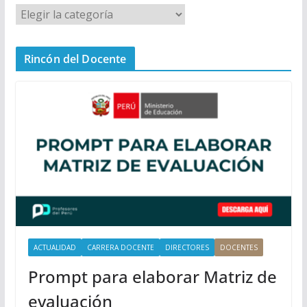
M
e
n
Rincón del Docente
ú
P
r
i
n
c
i
p
a
l
ACTUALIDAD
CARRERA DOCENTE
DIRECTORES
DOCENTES
Prompt para elaborar Matriz de
evaluación