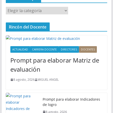
M
e
n
Rincón del Docente
ú
P
r
i
ACTUALIDAD
CARRERA DOCENTE
DIRECTORES
DOCENTES
n
Prompt para elaborar Matriz de
c
i
evaluación
p
a
8 agosto, 2026
MIGUEL ANGEL
l
Prompt para elaborar Indicadores
de logro
8 agosto, 2026