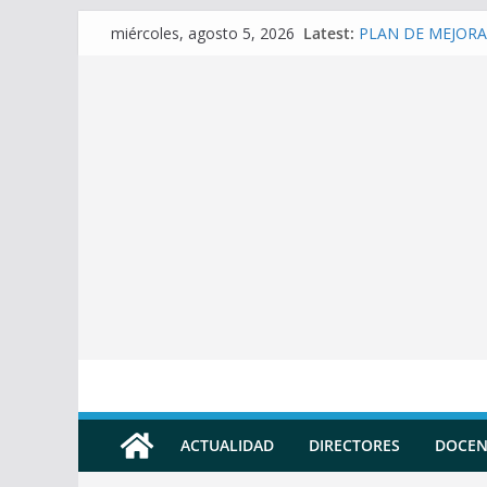
Skip
Latest:
PLAN DE MEJORA 
miércoles, agosto 5, 2026
to
(SECUNDARIA)
Prompt para elabor
content
Prompt para elabo
Prompt para elabo
Prompt para conver
Docente
ACTUALIDAD
DIRECTORES
DOCEN