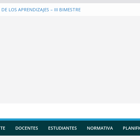
DE LOS APRENDIZAJES – III BIMESTRE
ar una Planificación Diversificada
rar Reportes de Incidencias
rar Evaluaciones Formativas
tir y entrenar a la IA en tu Asistente
TE
DOCENTES
ESTUDIANTES
NORMATIVA
PLANIF