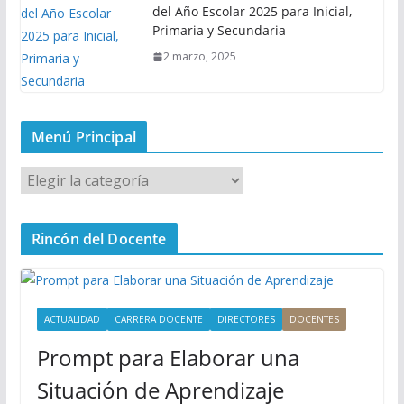
del Año Escolar 2025 para Inicial,
Primaria y Secundaria
2 marzo, 2025
Menú Principal
M
e
n
Rincón del Docente
ú
P
r
i
ACTUALIDAD
CARRERA DOCENTE
DIRECTORES
DOCENTES
n
Prompt para Elaborar una
c
i
Situación de Aprendizaje
p