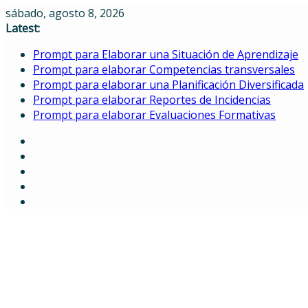
Skip
sábado, agosto 8, 2026
to
Latest:
content
Prompt para Elaborar una Situación de Aprendizaje
Prompt para elaborar Competencias transversales
Prompt para elaborar una Planificación Diversificada
Prompt para elaborar Reportes de Incidencias
Prompt para elaborar Evaluaciones Formativas