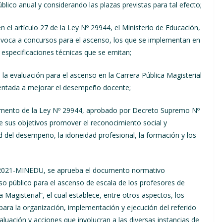
blico anual y considerando las plazas previstas para tal efecto;
el artículo 27 de la Ley Nº 29944, el Ministerio de Educación,
nvoca a concursos para el ascenso, los que se implementan en
especificaciones técnicas que se emitan;
 la evaluación para el ascenso en la Carrera Pública Magisterial
rientada a mejorar el desempeño docente;
glamento de la Ley Nº 29944, aprobado por Decreto Supremo Nº
e sus objetivos promover el reconocimiento social y
d del desempeño, la idoneidad profesional, la formación y los
2-2021-MINEDU, se aprueba el documento normativo
o público para el ascenso de escala de los profesores de
 Magisterial”, el cual establece, entre otros aspectos, los
 para la organización, implementación y ejecución del referido
luación y acciones que involucran a las diversas instancias de