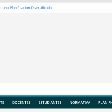
 una Planificación Diversificada
r Matriz de evaluación
r Indicadores de logro
r una Situación de Aprendizaje
r Competencias transversales
TE
DOCENTES
ESTUDIANTES
NORMATIVA
PLANIF