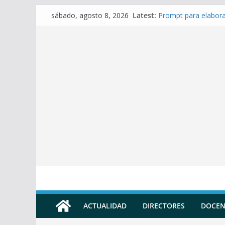
Skip
Latest:
Prompt para elaborar
sábado, agosto 8, 2026
to
Prompt para elabora
Prompt para elabora
content
Prompt para Elabora
Prompt para elabora
ACTUALIDAD
DIRECTORES
DOCEN