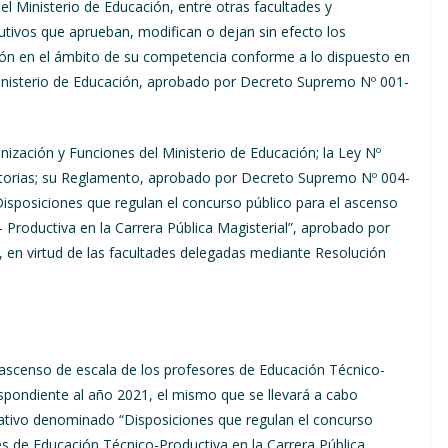
l Ministerio de Educación, entre otras facultades y
olutivos que aprueban, modifican o dejan sin efecto los
ón en el ámbito de su competencia conforme a lo dispuesto en
inisterio de Educación, aprobado por Decreto Supremo Nº 001-
ización y Funciones del Ministerio de Educación; la Ley Nº
atorias; su Reglamento, aprobado por Decreto Supremo Nº 004-
posiciones que regulan el concurso público para el ascenso
 Productiva en la Carrera Pública Magisterial”, aprobado por
 en virtud de las facultades delegadas mediante Resolución
 ascenso de escala de los profesores de Educación Técnico-
espondiente al año 2021, el mismo que se llevará a cabo
tivo denominado “Disposiciones que regulan el concurso
es de Educación Técnico-Productiva en la Carrera Pública