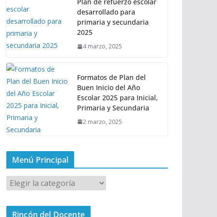
Plan de refuerzo escolar
desarrollado para
primaria y secundaria
2025
4 marzo, 2025
Formatos de Plan del
Buen Inicio del Año
Escolar 2025 para Inicial,
Primaria y Secundaria
2 marzo, 2025
Menú Principal
M
e
n
Rincón del Docente