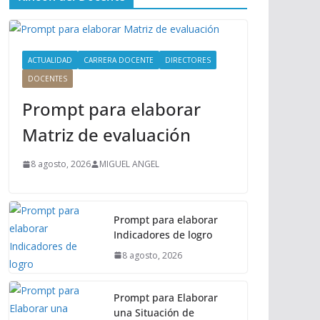
ú
P
r
i
ACTUALIDAD
CARRERA DOCENTE
DIRECTORES
n
DOCENTES
c
Prompt para elaborar
i
p
Matriz de evaluación
a
l
8 agosto, 2026
MIGUEL ANGEL
Prompt para elaborar
Indicadores de logro
8 agosto, 2026
Prompt para Elaborar
una Situación de