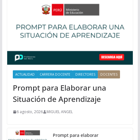
r
i
n
c
i
p
a
l
ACTUALIDAD
CARRERA DOCENTE
DIRECTORES
DOCENTES
Prompt para Elaborar una
Situación de Aprendizaje
6 agosto, 2026
MIGUEL ANGEL
Prompt para elaborar