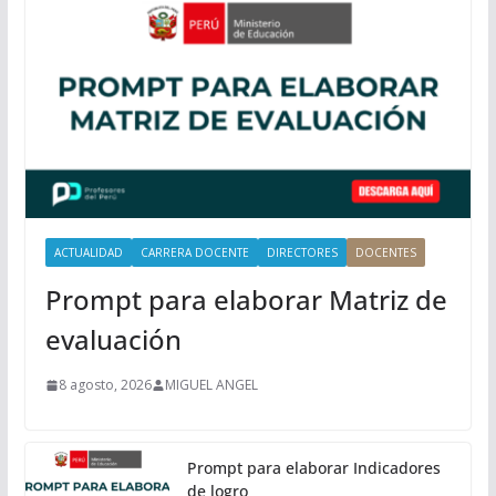
r
i
n
c
i
p
a
l
ACTUALIDAD
CARRERA DOCENTE
DIRECTORES
DOCENTES
Prompt para elaborar Matriz de
evaluación
8 agosto, 2026
MIGUEL ANGEL
Prompt para elaborar Indicadores
de logro