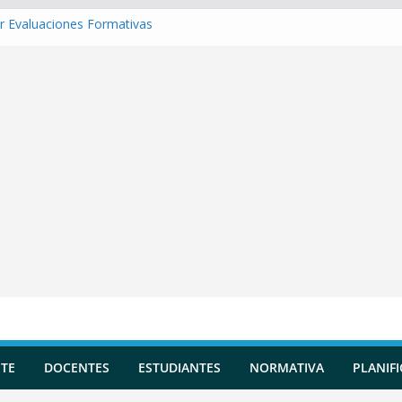
r Evaluaciones Formativas
r una Situación de Aprendizaje
r Competencias transversales
 una Planificación Diversificada
r Reportes de Incidencias
TE
DOCENTES
ESTUDIANTES
NORMATIVA
PLANIF