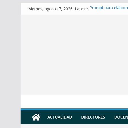
Skip
Latest:
Prompt para elabora
viernes, agosto 7, 2026
to
Prompt para Elabora
Prompt para elabora
content
Prompt para elaborar
Prompt para elabora
ACTUALIDAD
DIRECTORES
DOCEN