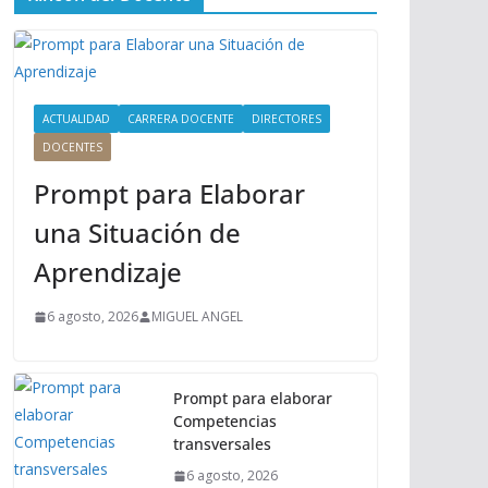
ú
P
r
i
n
ACTUALIDAD
CARRERA DOCENTE
DIRECTORES
c
DOCENTES
i
Prompt para Elaborar
p
a
una Situación de
l
Aprendizaje
6 agosto, 2026
MIGUEL ANGEL
Prompt para elaborar
Competencias
transversales
6 agosto, 2026