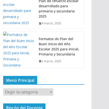
Plan de refuerzo escolar
desarrollado para
primaria y secundaria
2025
4 marzo, 2025
Formatos de Plan del
Buen Inicio del Año
Escolar 2025 para Inicial,
Primaria y Secundaria
2 marzo, 2025
Menú Principal
M
e
n
Rincón del Docente