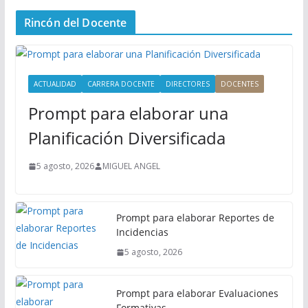
n
Rincón del Docente
ú
P
r
i
ACTUALIDAD
CARRERA DOCENTE
DIRECTORES
DOCENTES
n
Prompt para elaborar una
c
i
Planificación Diversificada
p
a
5 agosto, 2026
MIGUEL ANGEL
l
Prompt para elaborar Reportes de
Incidencias
5 agosto, 2026
Prompt para elaborar Evaluaciones
Formativas