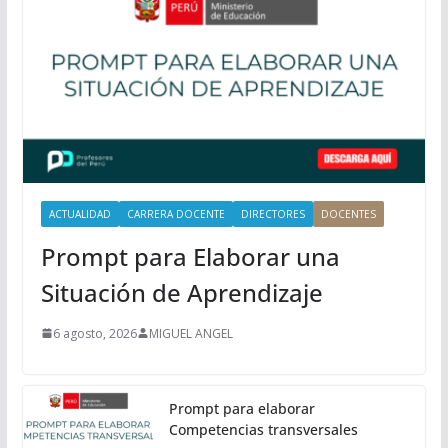
i
n
c
i
p
a
l
ACTUALIDAD
CARRERA DOCENTE
DIRECTORES
DOCENTES
Prompt para Elaborar una
Situación de Aprendizaje
6 agosto, 2026
MIGUEL ANGEL
Prompt para elaborar
Competencias transversales