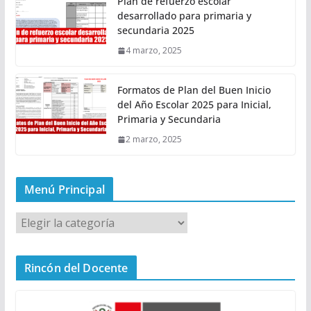
Plan de refuerzo escolar
desarrollado para primaria y
secundaria 2025
4 marzo, 2025
Formatos de Plan del Buen Inicio
del Año Escolar 2025 para Inicial,
Primaria y Secundaria
2 marzo, 2025
Menú Principal
M
e
n
Rincón del Docente
ú
P
r