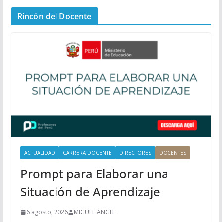
n
Rincón del Docente
ú
P
r
i
n
c
i
p
a
l
ACTUALIDAD
CARRERA DOCENTE
DIRECTORES
DOCENTES
Prompt para Elaborar una
Situación de Aprendizaje
6 agosto, 2026
MIGUEL ANGEL