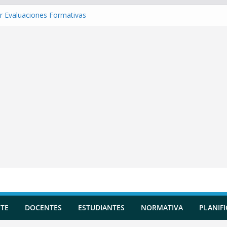
r Evaluaciones Formativas
r una Situación de Aprendizaje
r Competencias transversales
 una Planificación Diversificada
r Reportes de Incidencias
TE
DOCENTES
ESTUDIANTES
NORMATIVA
PLANIF