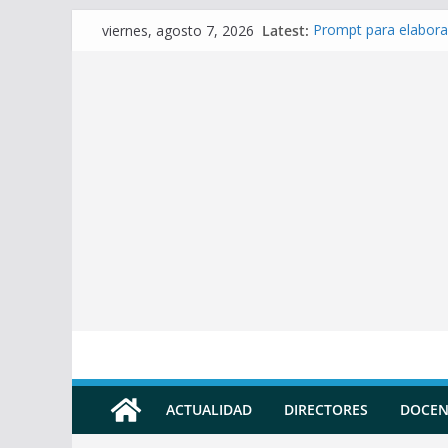
Skip
Latest:
Prompt para elabora
viernes, agosto 7, 2026
to
Prompt para Elabora
Prompt para elabora
content
Prompt para elaborar
Prompt para elabora
ACTUALIDAD
DIRECTORES
DOCEN