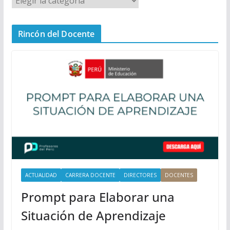
e
n
Rincón del Docente
ú
P
r
i
n
c
i
p
a
l
ACTUALIDAD
CARRERA DOCENTE
DIRECTORES
DOCENTES
Prompt para Elaborar una
Situación de Aprendizaje