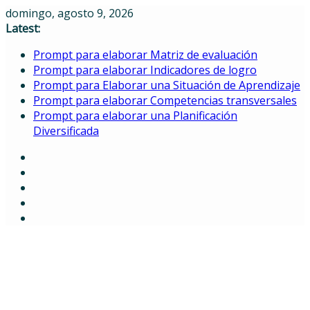
Skip
domingo, agosto 9, 2026
to
Latest:
content
Prompt para elaborar Matriz de evaluación
Prompt para elaborar Indicadores de logro
Prompt para Elaborar una Situación de Aprendizaje
Prompt para elaborar Competencias transversales
Prompt para elaborar una Planificación
Diversificada