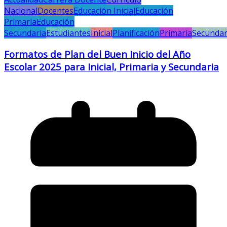
Nacional
Docentes
Educación Inicial
Educación
Primaria
Educación
Secundaria
Estudiantes
Inicial
Planificación
Primaria
Secundar
Formatos de Plan del Buen Inicio del Año
Escolar 2025 para Inicial, Primaria y Secundaria