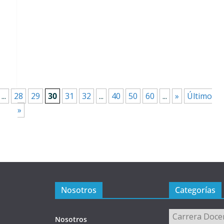
...
28
29
30
31
32
...
40
50
60
...
»
Último
»
Nosotros
Categorías
Categorías
Nosotros