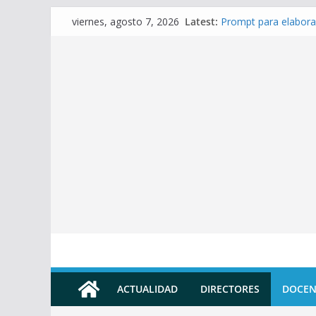
Skip
Latest:
Prompt para elabora
viernes, agosto 7, 2026
to
Prompt para Elabora
Prompt para elabora
content
Prompt para elaborar
Prompt para elabora
ACTUALIDAD
DIRECTORES
DOCEN