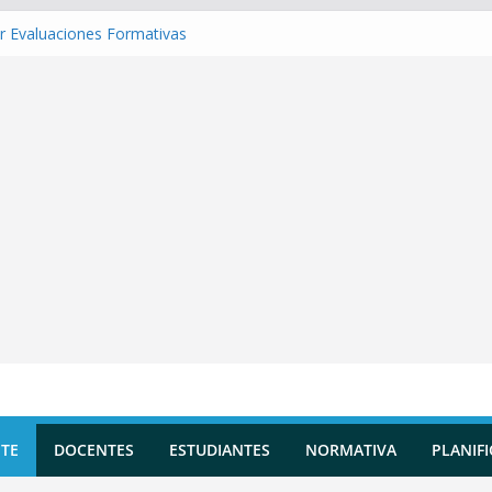
r Evaluaciones Formativas
r una Situación de Aprendizaje
r Competencias transversales
 una Planificación Diversificada
r Reportes de Incidencias
TE
DOCENTES
ESTUDIANTES
NORMATIVA
PLANIF