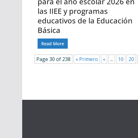
para el año escolar 2026 en
las IIEE y programas
educativos de la Educación
Básica
Read More
Page 30 of 238
« Primero
«
...
10
20