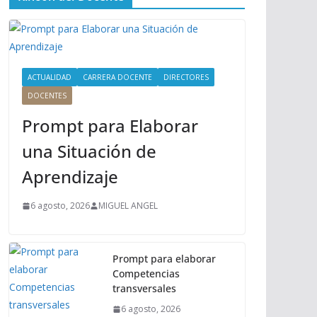
ú
P
r
i
n
ACTUALIDAD
CARRERA DOCENTE
DIRECTORES
c
DOCENTES
i
Prompt para Elaborar
p
a
una Situación de
l
Aprendizaje
6 agosto, 2026
MIGUEL ANGEL
Prompt para elaborar
Competencias
transversales
6 agosto, 2026