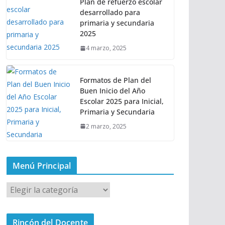
Plan de refuerzo escolar
desarrollado para
primaria y secundaria
2025
4 marzo, 2025
Formatos de Plan del
Buen Inicio del Año
Escolar 2025 para Inicial,
Primaria y Secundaria
2 marzo, 2025
Menú Principal
M
e
n
Rincón del Docente