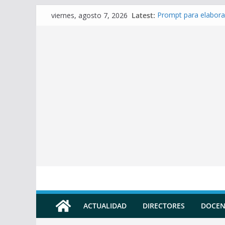
Skip
Latest:
Prompt para elabora
viernes, agosto 7, 2026
to
Prompt para Elabora
Prompt para elabora
content
Prompt para elaborar
Prompt para elabora
ACTUALIDAD
DIRECTORES
DOCEN