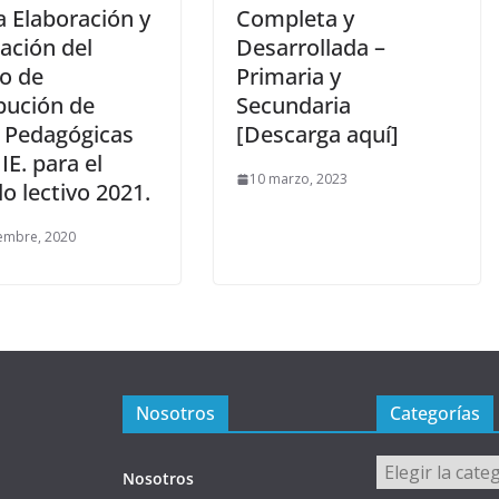
a Elaboración y
Completa y
ación del
Desarrollada –
o de
Primaria y
bución de
Secundaria
 Pedagógicas
[Descarga aquí]
 IE. para el
10 marzo, 2023
o lectivo 2021.
embre, 2020
Nosotros
Categorías
Categorías
Nosotros