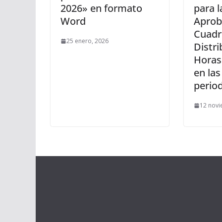
2026» en formato
para l
Word
Aprob
Cuadr
25 enero, 2026
Distri
Horas
en las
period
12 novi