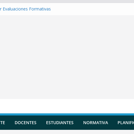
r Evaluaciones Formativas
r una Situación de Aprendizaje
r Competencias transversales
 una Planificación Diversificada
r Reportes de Incidencias
TE
DOCENTES
ESTUDIANTES
NORMATIVA
PLANIF