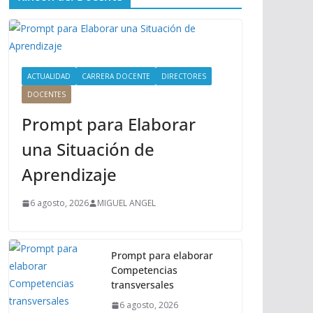
ú
P
r
i
n
ACTUALIDAD
CARRERA DOCENTE
DIRECTORES
c
DOCENTES
i
Prompt para Elaborar
p
a
una Situación de
l
Aprendizaje
6 agosto, 2026
MIGUEL ANGEL
Prompt para elaborar
Competencias
transversales
6 agosto, 2026