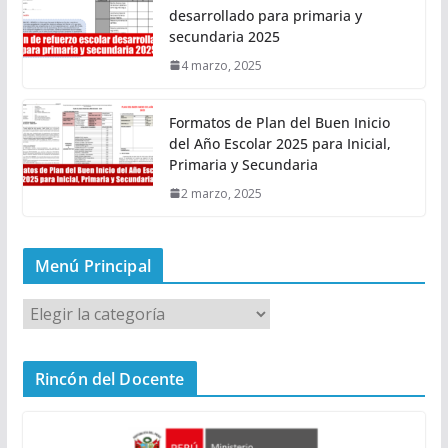
desarrollado para primaria y
secundaria 2025
4 marzo, 2025
Formatos de Plan del Buen Inicio
del Año Escolar 2025 para Inicial,
Primaria y Secundaria
2 marzo, 2025
Menú Principal
M
e
n
Rincón del Docente
ú
P
r