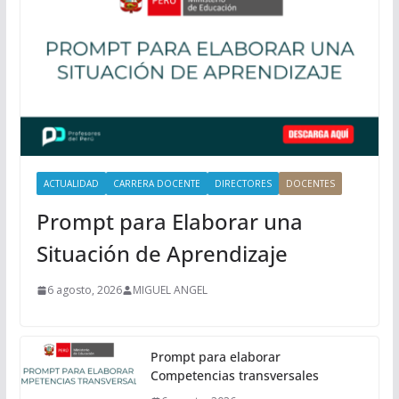
i
n
c
i
p
a
l
ACTUALIDAD
CARRERA DOCENTE
DIRECTORES
DOCENTES
Prompt para Elaborar una
Situación de Aprendizaje
6 agosto, 2026
MIGUEL ANGEL
Prompt para elaborar
Competencias transversales