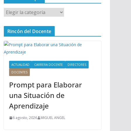
M
e
n
Rincón del Docente
ú
P
r
i
n
ACTUALIDAD
CARRERA DOCENTE
DIRECTORES
c
DOCENTES
i
Prompt para Elaborar
p
a
una Situación de
l
Aprendizaje
6 agosto, 2026
MIGUEL ANGEL