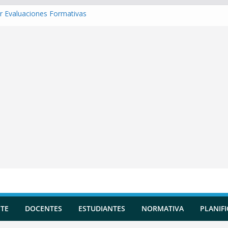
r Evaluaciones Formativas
r una Situación de Aprendizaje
r Competencias transversales
 una Planificación Diversificada
r Reportes de Incidencias
TE
DOCENTES
ESTUDIANTES
NORMATIVA
PLANIF