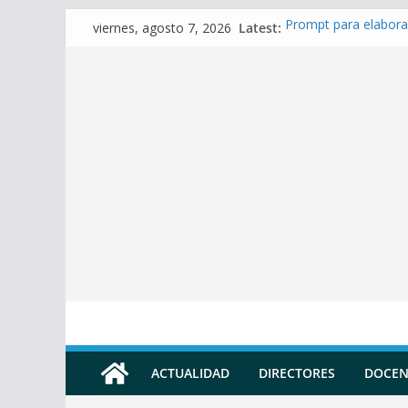
Skip
Latest:
Prompt para elabora
viernes, agosto 7, 2026
to
Prompt para Elabora
Prompt para elabora
content
Prompt para elaborar
Prompt para elabora
ACTUALIDAD
DIRECTORES
DOCEN