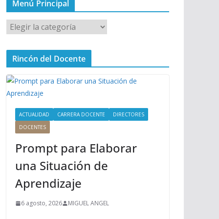
Menú Principal
M
e
n
Rincón del Docente
ú
P
r
i
n
ACTUALIDAD
CARRERA DOCENTE
DIRECTORES
c
DOCENTES
i
Prompt para Elaborar
p
a
una Situación de
l
Aprendizaje
6 agosto, 2026
MIGUEL ANGEL