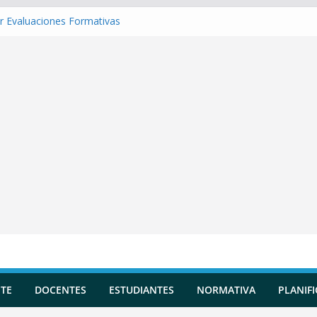
r Evaluaciones Formativas
r una Situación de Aprendizaje
r Competencias transversales
 una Planificación Diversificada
r Reportes de Incidencias
TE
DOCENTES
ESTUDIANTES
NORMATIVA
PLANIF