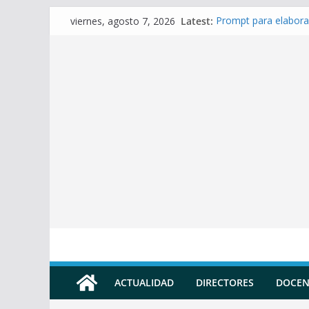
Skip
Latest:
Prompt para elabora
viernes, agosto 7, 2026
to
Prompt para Elabora
Prompt para elabora
content
Prompt para elaborar
Prompt para elabora
ACTUALIDAD
DIRECTORES
DOCEN