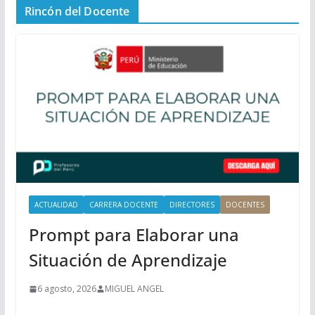
Rincón del Docente
ú
P
r
i
n
c
i
p
a
l
ACTUALIDAD
CARRERA DOCENTE
DIRECTORES
DOCENTES
Prompt para Elaborar una
Situación de Aprendizaje
6 agosto, 2026
MIGUEL ANGEL