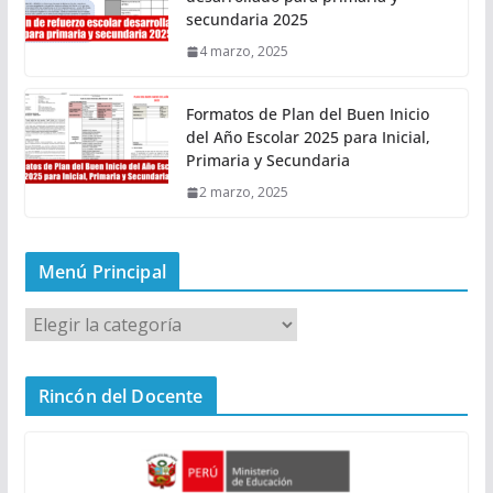
secundaria 2025
4 marzo, 2025
Formatos de Plan del Buen Inicio
del Año Escolar 2025 para Inicial,
Primaria y Secundaria
2 marzo, 2025
Menú Principal
M
e
n
Rincón del Docente
ú
P
r
i