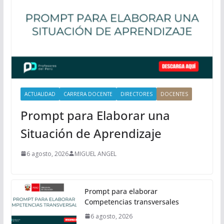
n
c
i
p
a
l
ACTUALIDAD
CARRERA DOCENTE
DIRECTORES
DOCENTES
Prompt para Elaborar una
Situación de Aprendizaje
6 agosto, 2026
MIGUEL ANGEL
Prompt para elaborar
Competencias transversales
6 agosto, 2026