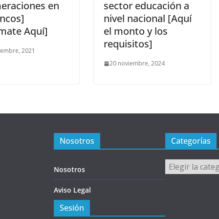
eraciones en
sector educación a
ancos]
nivel nacional [Aquí
rmate Aquí]
el monto y los
requisitos]
iembre, 2021
20 noviembre, 2024
Nosotros
Categorías
Categorías
Nosotros
Aviso Legal
Sesión