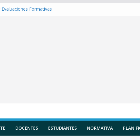
 Evaluaciones Formativas
 una Situación de Aprendizaje
r Competencias transversales
una Planificación Diversificada
 Reportes de Incidencias
TE
DOCENTES
ESTUDIANTES
NORMATIVA
PLANIF