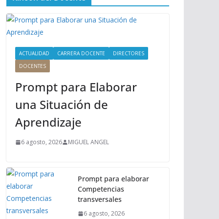
ú
P
r
i
n
ACTUALIDAD
CARRERA DOCENTE
DIRECTORES
c
DOCENTES
i
Prompt para Elaborar
p
a
una Situación de
l
Aprendizaje
6 agosto, 2026
MIGUEL ANGEL
Prompt para elaborar
Competencias
transversales
6 agosto, 2026