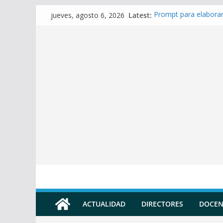
Skip
Latest:
Prompt para elaborar
jueves, agosto 6, 2026
to
Prompt para Elaborar
Prompt para elabora
content
Prompt para elaborar 
Prompt para elaborar
ACTUALIDAD
DIRECTORES
DOCEN