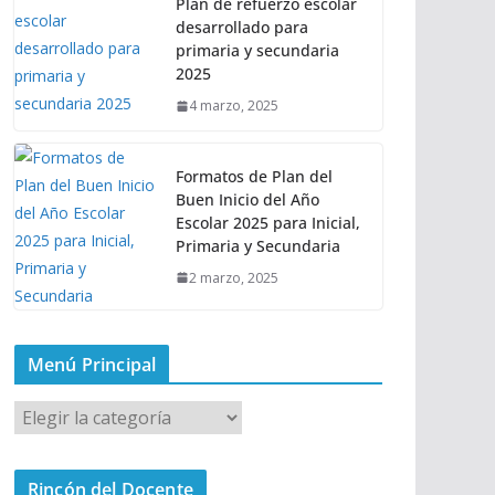
Plan de refuerzo escolar
desarrollado para
primaria y secundaria
2025
4 marzo, 2025
Formatos de Plan del
Buen Inicio del Año
Escolar 2025 para Inicial,
Primaria y Secundaria
2 marzo, 2025
Menú Principal
M
e
n
Rincón del Docente