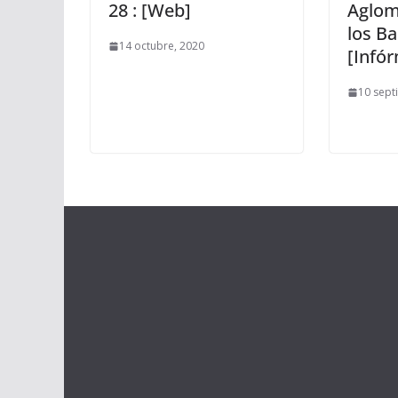
28 : [Web]
Aglom
los B
14 octubre, 2020
[Infó
10 sept